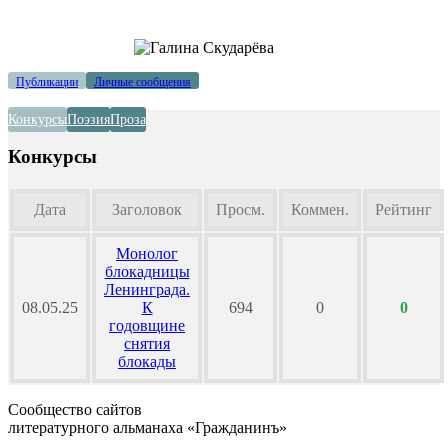
Публикации
Личные сообщения
Конкурсы
Поэзия
Проза
Конкурсы
Дата
Заголовок
Просм.
Коммен.
Рейтинг
Монолог
блокадницы
Ленинграда.
08.05.25
К
694
0
0
годовщине
снятия
блокады
Сообщество сайтов
литературного альманаха «Гражданинъ»