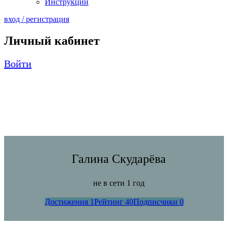
Инструкции
вход / регистрация
Личный кабинет
Войти
Галина Скударёва
не в сети 1 год
Достижения
1
Рейтинг
40
Подписчики
0