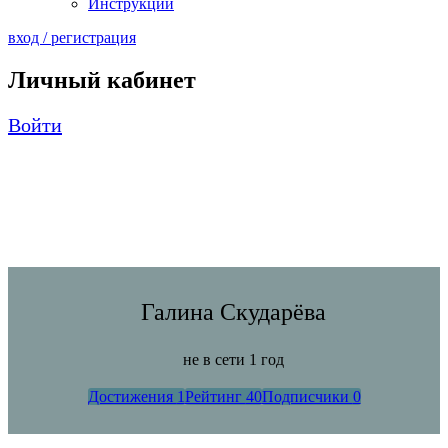
Инструкции
вход / регистрация
Личный кабинет
Войти
Галина Скударёва
не в сети 1 год
Достижения
1
Рейтинг
40
Подписчики
0