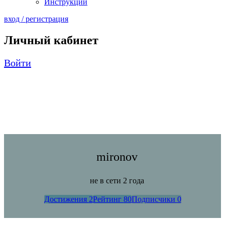
Инструкции
вход / регистрация
Личный кабинет
Войти
mironov
не в сети 2 года
Достижения
2
Рейтинг
80
Подписчики
0