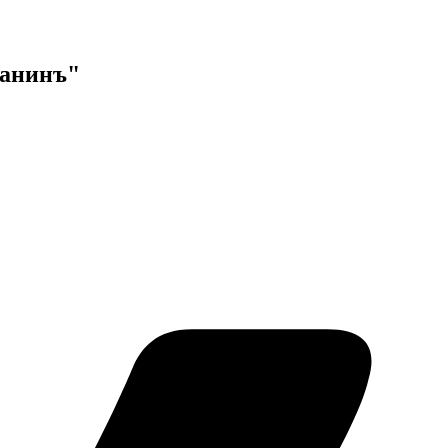
данинъ"