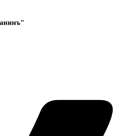
данинъ"