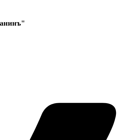
данинъ"