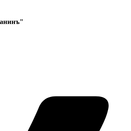
данинъ"