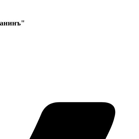
данинъ"