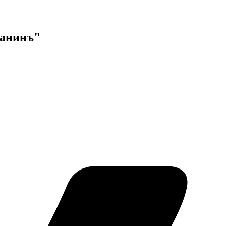
данинъ"