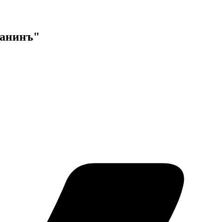
данинъ"