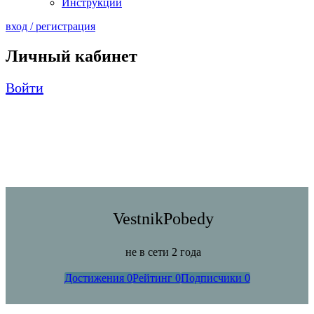
Инструкции
вход / регистрация
Личный кабинет
Войти
VestnikPobedy
не в сети 2 года
Достижения
0
Рейтинг
0
Подписчики
0