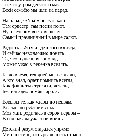
То, что утром девятого мая
Всей семьёю мы шли на парад.
На параде «Ура!» не смолкает –
Там оркестр, там песни поют.
Ну а вечером всё завершает
Самый праздничный в мире салют.
Радость льётся из детского взгляда,
И сейчас невозможно понять
То, что пушечная канонада
Может ужас в ребёнка вселять.
Было время, тех дней мы не знали,
А кто знал, будет помнить всегда,
Как фашисты стреляли, летали,
Беспощадно бомбя города.
Взрывы те, как удары по нервам,
Разрывали ребячии сны.
Моя мать родилась в сорок первом –
В год начала ужасной войны.
Детский разум старался упрямо
Мир постичь, хоть реальность страшна.