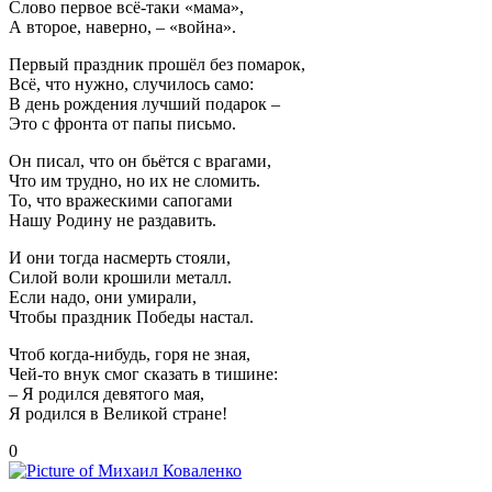
Слово первое всё-таки «мама»,
А второе, наверно, – «война».
Первый праздник прошёл без помарок,
Всё, что нужно, случилось само:
В день рождения лучший подарок –
Это с фронта от папы письмо.
Он писал, что он бьётся с врагами,
Что им трудно, но их не сломить.
То, что вражескими сапогами
Нашу Родину не раздавить.
И они тогда насмерть стояли,
Силой воли крошили металл.
Если надо, они умирали,
Чтобы праздник Победы настал.
Чтоб когда-нибудь, горя не зная,
Чей-то внук смог сказать в тишине:
– Я родился девятого мая,
Я родился в Великой стране!
0