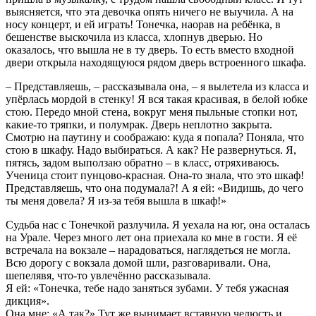
выясняется, что эта девочка опять ничего не выучила. А на
носу концерт, и ей играть! Тонечка, наорав на ребёнка, в
бешенстве выскочила из класса, хлопнув дверью. Но
оказалось, что вышла не в ту дверь. То есть вместо входной
двери открыла находящуюся рядом дверь встроенного шкафа.
– Представляешь, – рассказывала она, – я вылетела из класса и
упёрлась мордой в стенку! Я вся такая красивая, в белой юбке
стою. Передо мной стена, вокруг меня пыльные стопки нот,
какие-то тряпки, и полумрак. Дверь неплотно закрыта.
Смотрю на паутину и соображаю: куда я попала? Поняла, что
стою в шкафу. Надо выбираться. А как? Не развернуться. Я,
пятясь, задом выползаю обратно – в класс, отряхиваюсь.
Ученица стоит пунцово-красная. Она-то знала, что это шкаф!
Представляешь, что она подумала?! А я ей: «Видишь, до чего
ты меня довела? Я из-за тебя вышла в шкаф!»
Судьба нас с Тонечкой разлучила. Я уехала на юг, она осталась
на Урале. Через много лет она приехала ко мне в гости. Я её
встречала на вокзале – нарадоваться, наглядеться не могла.
Всю дорогу с вокзала домой шли, разговаривали. Она,
шепелявя, что-то увлечённо рассказывала.
Я ей: «Тонечка, тебе надо заняться зубами. У тебя ужасная
дикция».
Она мне: «А так?» Тут же вынимает вставную челюсть и