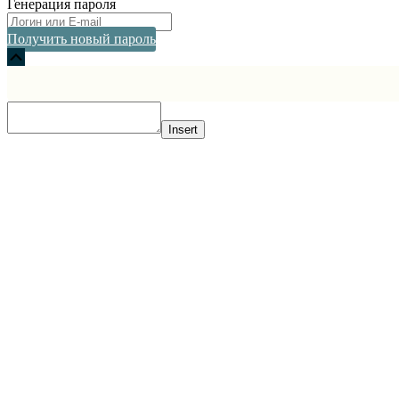
Генерация пароля
Получить новый пароль
Прокрутка
вверх
Insert