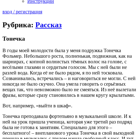
Инструкции
вход / регистрация
Рубрика:
Рассказ
Тонечка
­­В годы моей молодости была у меня подружка Тонечка
Фольмер. Небольшого роста, полненькая, подвижная, как на
шарнирах, с копной волнистых тёмных волос на голове, с
весёлыми глазами и сердитым голосом. Мы с ней были не
разлей вода. Когда её не было рядом, я по ней тосковала.
Созванивались, встречались – и наговориться не могли. С ней
никогда не было скучно. Она умела говорить о серьёзных
вещах так, что невозможно было не смеяться. Из неё вылетали
фразы, которые сразу становились в нашем кругу крылатыми.
Вот, например, «выйти в шкаф».
Тонечка преподавала фортепьяно в музыкальной школе. И к
ней на урок пришла ученица, которая уже третий раз подряд
была не готова к занятиям. Специально для этого –
бесплатного! – внепланового урока Тонечка в свой выходной
пришла в музыкалку, с трудом нашла свободный класс. И тут