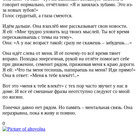
говорит нормально, отчётливо: «Я и занялась зубами. Это из-
за новых зубов!»
Голос сердитый, а глаза смеются.
Идём дальше. Она взахлёб мне рассказывает свои новости.
Я ей: «Мне трудно уловить ход твоих мыслей. Ты всё время
перескакиваешь с темы на тему».
Она: «А у нас возраст такой: сразу не скажешь – забудешь…»
Она идёт слева от меня. И её почему-то всё время тянет
вправо. Походка энергичная, рукой на отлёте помогает себе
при движении, семенит рядом, прижимая меня к краю дороги.
Я ей: «Что ты меня теснишь, напираешь на меня? Иди прямо!»
Она в ответ: «Меня к тебе влекёт!..»
Вот это «меня к тебе влекёт» с тех пор часто звучит у нас в
доме. И все её смешные фразы неотступно следуют со мной
по жизни.
Тонечки давно нет рядом. Но память – ментальная связь. Она
неразрывна, пока я живу и помню.
0