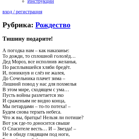
Инструкции
вход / регистрация
Рубрика:
Рождество
Тишину подарите!
А погодка нам – как наказанье:
То дожди, то сплошной гололёд…
Дед Мороз, все исполнив желанья,
По расплывшейся хляби бредёт.
И, поникнув и слёз не жалея,
До Сочельника плачет зима –
Лишний повод у нас для похмелья
В этом мире, сходящем с ума…
Пусть войны разлетается эхо
И сраженьям не видно конца,
Мы петардами – то-то потеха! –
Будем снова терзать небеса.
Что ж вы, братцы! Нельзя ли потише?
Вот уж где-то доносится свыше
О Спасителе весть… И – Звезда! –
Не в обиду глядящим под ноги,