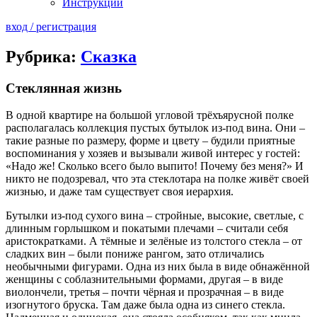
Инструкции
вход / регистрация
Рубрика:
Сказка
Стеклянная жизнь
В одной квартире на большой угловой трёхъярусной полке
располагалась коллекция пустых бутылок из-под вина. Они –
такие разные по размеру, форме и цвету – будили приятные
воспоминания у хозяев и вызывали живой интерес у гостей:
«Надо же! Сколько всего было выпито! Почему без меня?» И
никто не подозревал, что эта стеклотара на полке живёт своей
жизнью, и даже там существует своя иерархия.
Бутылки из-под сухого вина – стройные, высокие, светлые, с
длинным горлышком и покатыми плечами – считали себя
аристократками. А тёмные и зелёные из толстого стекла – от
сладких вин – были пониже рангом, зато отличались
необычными фигурами. Одна из них была в виде обнажённой
женщины с соблазнительными формами, другая – в виде
виолончели, третья – почти чёрная и прозрачная – в виде
изогнутого бруска. Там даже была одна из синего стекла.