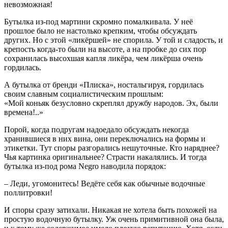
невозможная!
Бутылка из-под мартини скромно помалкивала. У неё
прошлое было не настолько крепким, чтобы обсуждать
других. Но с этой «ликёршей» не спорила. У той и сладость, и
крепость когда-то были на высоте, а на пробке до сих пор
сохранилась высохшая капля ликёра, чем ликёрша очень
гордилась.
А бутылка от бренди «Плиска», ностальгируя, гордилась
своим славным социалистическим прошлым:
«Мой коньяк безусловно скреплял дружбу народов. Эх, были
времена!..»
Порой, когда подругам надоедало обсуждать некогда
хранившиеся в них вина, они переключались на формы и
этикетки. Тут споры разгорались нешуточные. Кто наряднее?
Чья картинка оригинальнее? Страсти накалялись. И тогда
бутылка из-под рома Negro наводила порядок:
– Леди, угомонитесь! Ведёте себя как обычные водочные
поллитровки!
И споры сразу затихали. Никакая не хотела быть похожей на
простую водочную бутылку. Уж очень примитивной она была,