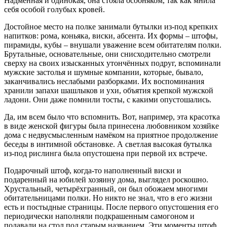
Надменная и одинокая, она стояла особняком, так как мнила
себя особой голубых кровей.
Достойное место на полке занимали бутылки из-под крепких
напитков: рома, коньяка, виски, абсента. Их формы – штофы,
пирамиды, кубы – внушали уважение всем обитателям полки.
Брутальные, основательные, они снисходительно смотрели
сверху на своих изысканных утончённых подруг, вспоминали
мужские застолья и шумные компании, которые, бывало,
заканчивались неслабыми разборками. Их воспоминания
хранили запахи шашлыков и ухи, объятия крепкой мужской
ладони. Они даже помнили тосты, с какими опустошались.
Да, им всем было что вспомнить. Вот, например, эта красотка
в виде женской фигуры была принесена любовником хозяйке
дома с недвусмысленным намёком на приятное продолжение
беседы в интимной обстановке. А светлая высокая бутылка
из-под рислинга была опустошена при первой их встрече.
Подарочный штоф, когда-то наполненный виски и
подаренный на юбилей хозяину дома, выглядел роскошно.
Хрустальный, четырёхгранный, он был обожаем многими
обитательницами полки. Но никто не знал, что в его жизни
есть и постыдные страницы. После первого опустошения его
периодически наполняли подкрашенным самогоном и
подавали на стол под старым названием. Эти моменты штоф