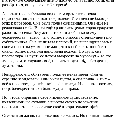
и к тому же содержимое имело плохую репутацию. Хотя, если
разобраться, она у всех не без греха!
А пол-литровая бутылка водки тем временем стояла
нераспечатанная на столе под полкой. И ей дела не было до
этих разговоров. Она была полна ожиданиями. Она ещё не
реализовала себя. В ней ещё хранились целых сорок градусов
радости, веселья, безумства, тоски и любви ко всему
человечеству – всего, чего только попросит страждущее тело
собутыльника. Она не питала иллюзий, не выпендривалась и
своим простым умом понимала, что в ней как таковой есть
смысл только пока она наполнена водкой. По сути, она –
просто тара. И пусть её потом выбросят на мусорку! «Но это
лучше, чем, отслужив своё, пылиться где-нибудь без дела», –
думала она.
Немудрено, что обитатели полки её ненавидели. Они ей
страшно завидовали. Они были пусты, а она полна. У них –
всё в прошлом, а у неё – всё ещё впереди. И она по-простому,
по-рабочекрестьянски была мудра и права.
Но, чтобы оправдать своё никчёмное существование,
коллекционные бутылки с высоты своего положения
посылали этой алкоголичке своё презрительное «фе!»
Стеклянная жизнь на полке продолжалась. Но пришли новые