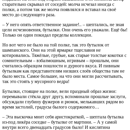
старательно скрывал от соседей: молча исчезал иногда с
полки, а потом так же молча появлялся и вставал на своё
место до следующего раза.
– У него опять ответственное задание!.. – шептались, не зная
цели исчезновения, бутылки. Они очень его уважали. Ещё бы!
Только он один покидал пределы коллекции.
Но вот чего не было на той полке, так это бутылок от
шампанского. Они на этой ярмарке тщеславия не
котировались. Тяжёлые, грубые, как старые толстые кокотки с
сомнительным – взбалмошным, игривым – прошлым, они
считались образцом пошлости и дурного вкуса. И пивным
бутылкам как представителям низших слоёв общества там не
было места. Самое большее, на что они могли рассчитывать,
так это стоять у мусорного ведра!
Бутылки, стоящие на полке, вели праздный образ жизни:
перемывали стёкла друг другу, вспоминали прошлые заслуги,
обсуждали глубину фужеров и рюмок, мелькавших рядом во
время застолий, градусы былого содержимого…
– Эта выскочка мнит себя аристократкой, – шептала бутылка
из-под ликёра соседке – бутылке от мартини. – А у самой
внутри всего двенадцать градусов было! И кислятина