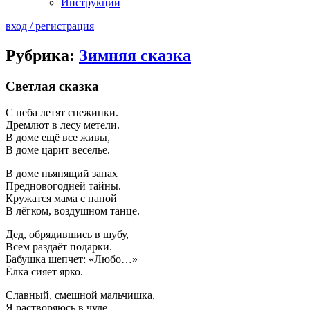
Инструкции
вход / регистрация
Рубрика:
Зимняя сказка
Светлая сказка
С неба летят снежинки.
Дремлют в лесу метели.
В доме ещё все живы,
В доме царит веселье.
В доме пьянящий запах
Предновогодней тайны.
Кружатся мама с папой
В лёгком, воздушном танце.
Дед, обрядившись в шубу,
Всем раздаёт подарки.
Бабушка шепчет: «Любо…»
Ёлка сияет ярко.
Славный, смешной мальчишка,
Я растворяюсь в чуде.