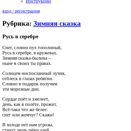
Инструкции
вход / регистрация
Рубрика:
Зимняя сказка
Русь в серебре
Снег, словно пух тополиный,
Русь в серебре, в кружевах.
Зимняя сказка-былина –
ныне в своих ты правах.
Солнцем ниспосланный лучик,
отблеск в глазах ребятни.
Словно в подарок получим
эти морозные дни.
Сердце поёт и хмелеет,
день, как в полёте, прожит.
Всё-таки что же белее:
снег или жемчуг? Скажи!
В холоде нет нам угрозы,
станут лишь щёки алей.