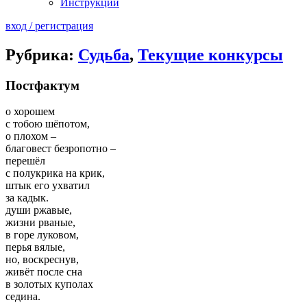
Инструкции
вход / регистрация
Рубрика:
Судьба
,
Текущие конкурсы
Постфактум
о хорошем
с тобою шёпотом,
о плохом –
благовест безропотно –
перешёл
с полукрика на крик,
штык его ухватил
за кадык.
души ржавые,
жизни рваные,
в горе луковом,
перья вялые,
но, воскреснув,
живёт после сна
в золотых куполах
седина.