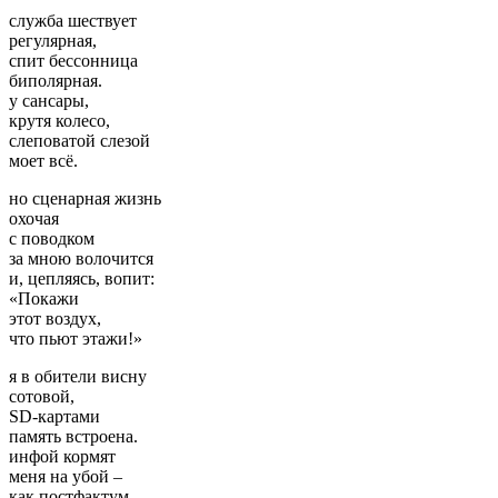
служба шествует
регулярная,
спит бессонница
биполярная.
у сансары,
крутя колесо,
слеповатой слезой
моет всё.
но сценарная жизнь
охочая
с поводком
за мною волочится
и, цепляясь, вопит:
«Покажи
этот воздух,
что пьют этажи!»
я в обители висну
сотовой,
SD-картами
память встроена.
инфой кормят
меня на убой –
как постфактум