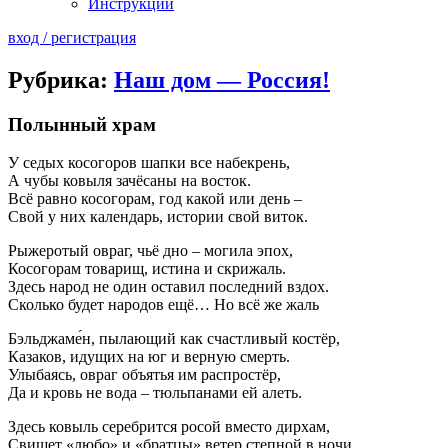
Инструкции
вход / регистрация
Рубрика:
Наш дом — Россия!
Полынный храм
У седых косогоров шапки все набекрень,
А чубы ковыля зачёсаны на восток.
Всё равно косогорам, год какой или день –
Свой у них календарь, истории свой виток.
Рыжеротый овраг, чьё дно – могила эпох,
Косогорам товарищ, истина и скрижаль.
Здесь народ не один оставил последний вздох.
Сколько будет народов ещё… Но всё же жаль
Бэльджаме́н, пылающий как счастливый костёр,
Казаков, идущих на юг и верную смерть.
Улыбаясь, овраг объятья им распростёр,
Да и кровь не вода – тюльпанами ей алеть.
Здесь ковыль серебрится росой вместо дирхам,
Свищет «любо» и «братцы» ветер степной в ночи…