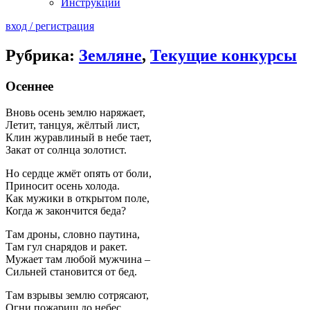
Инструкции
вход / регистрация
Рубрика:
Земляне
,
Текущие конкурсы
Осеннее
Вновь осень землю наряжает,
Летит, танцуя, жёлтый лист,
Клин журавлиный в небе тает,
Закат от солнца золотист.
Но сердце жмёт опять от боли,
Приносит осень холода.
Как мужики в открытом поле,
Когда ж закончится беда?
Там дроны, словно паутина,
Там гул снарядов и ракет.
Мужает там любой мужчина –
Сильней становится от бед.
Там взрывы землю сотрясают,
Огни пожарищ до небес.