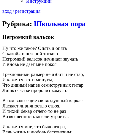
Инструкции
вход / регистрация
Рубрика:
Школьная пора
Негромкий вальсок
Ну что же такое? Опять и опять
С какой-то неясной тоскою
Негромкий вальсок начинает звучать
И вновь не даёт мне покоя.
Трёхдольный размер не избит и не стар,
И кажется в эти минуты,
Что дивный напев семиструнных гитар
Лишь счастье пророчит кому-то.
В том вальсе диезов воздушный каркас
Ласкает лиричностью строя,
И тихий бекар отчего-то не раз
Возвышенность мысли утроит…
И кажется мне, это было вчера,
Ведь жизнь и любовь бесконечны: