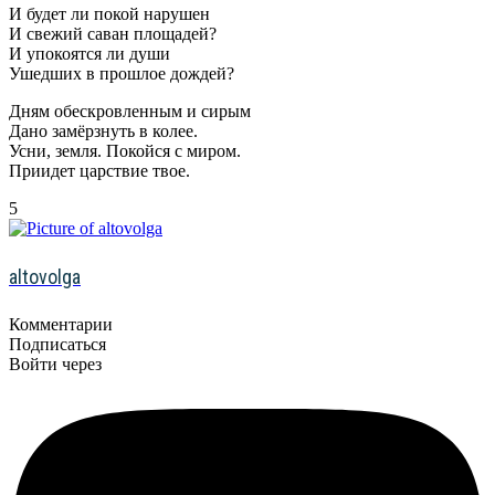
И будет ли покой нарушен
И свежий саван площадей?
И упокоятся ли души
Ушедших в прошлое дождей?
Дням обескровленным и сирым
Дано замёрзнуть в колее.
Усни, земля. Покойся с миром.
Приидет царствие твое.
5
altovolga
Комментарии
Подписаться
Войти через