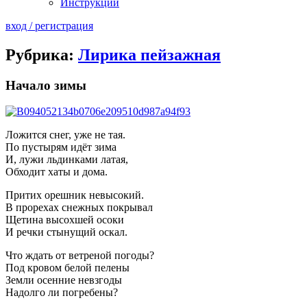
Инструкции
вход / регистрация
Рубрика:
Лирика пейзажная
Начало зимы
Ложится снег, уже не тая.
По пустырям идёт зима
И, лужи льдинками латая,
Обходит хаты и дома.
Притих орешник невысокий.
В прорехах снежных покрывал
Щетина высохшей осоки
И речки стынущий оскал.
Что ждать от ветреной погоды?
Под кровом белой пелены
Земли осенние невзгоды
Надолго ли погребены?