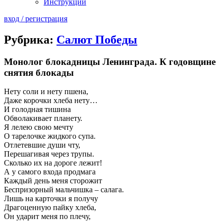
Инструкции
вход / регистрация
Рубрика:
Салют Победы
Монолог блокадницы Ленинграда. К годовщине
снятия блокады
Нету соли и нету пшена,
Даже корочки хлеба нету…
И голодная тишина
Обволакивает планету.
Я лелею свою мечту
О тарелочке жидкого супа.
Отлетевшие души чту,
Перешагивая через трупы.
Сколько их на дороге лежит!
А у самого входа продмага
Каждый день меня сторожит
Беспризорный мальчишка – салага.
Лишь на карточки я получу
Драгоценную пайку хлеба,
Он ударит меня по плечу,