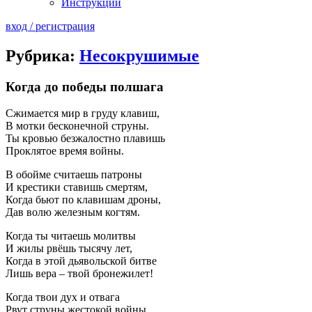
Инструкции
вход / регистрация
Рубрика:
Несокрушимые
Когда до победы полшага
Сжимается мир в груду клавиш,
В мотки бесконечной струны.
Ты кровью безжалостно плавишь
Проклятое время войны.
В обойме считаешь патроны
И крестики ставишь смертям,
Когда бьют по клавишам дроны,
Дав волю железным когтям.
Когда ты читаешь молитвы
И жилы рвёшь тысячу лет,
Когда в этой дьявольской битве
Лишь вера – твой бронежилет!
Когда твои дух и отвага
Рвут струны жестокой войны,