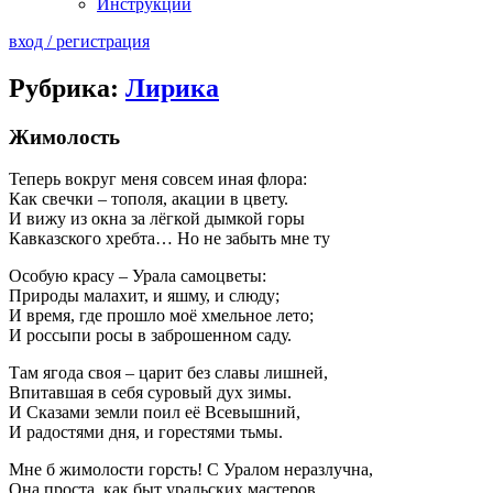
Инструкции
вход / регистрация
Рубрика:
Лирика
Жимолость
Теперь вокруг меня совсем иная флора:
Как свечки – тополя, акации в цвету.
И вижу из окна за лёгкой дымкой горы
Кавказского хребта… Но не забыть мне ту
Особую красу – Урала самоцветы:
Природы малахит, и яшму, и слюду;
И время, где прошло моё хмельное лето;
И россыпи росы в заброшенном саду.
Там ягода своя – царит без славы лишней,
Впитавшая в себя суровый дух зимы.
И Сказами земли поил её Всевышний,
И радостями дня, и горестями тьмы.
Мне б жимолости горсть! С Уралом неразлучна,
Она проста, как быт уральских мастеров.