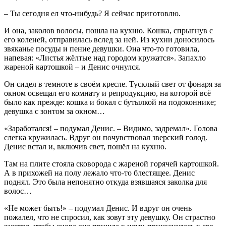
– Ты сегодня ел что-нибудь? Я сейчас приготовлю.
И она, заколов волосы, пошла на кухню. Кошка, спрыгнув с
его коленей, отправилась вслед за ней. Из кухни доносилось
звяканье посуды и пение девушки. Она что-то готовила,
напевая: «Листья жёлтые над городом кружатся». Запахло
жареной картошкой – и Денис очнулся.
Он сидел в темноте в своём кресле. Тусклый свет от фонаря за
окном освещал его комнату и репродукцию, на которой всё
было как прежде: кошка и бокал с бутылкой на подоконнике;
девушка с зонтом за окном…
«Заработался! – подумал Денис. – Видимо, задремал». Голова
слегка кружилась. Вдруг он почувствовал зверский голод.
Денис встал и, включив свет, пошёл на кухню.
Там на плите стояла сковорода с жареной горячей картошкой.
А в прихожей на полу лежало что-то блестящее. Денис
поднял. Это была непонятно откуда взявшаяся заколка для
волос…
«Не может быть!» – подумал Денис. И вдруг он очень
пожалел, что не спросил, как зовут эту девушку. Он страстно