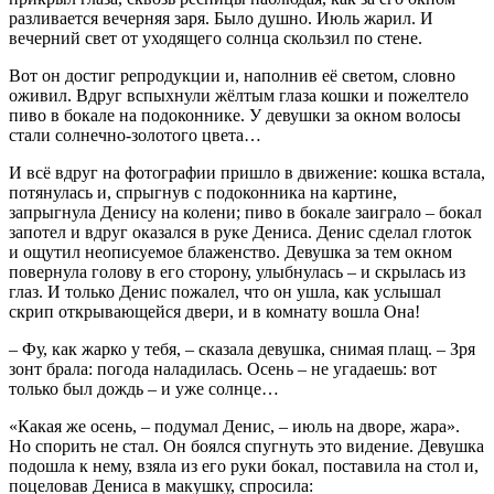
разливается вечерняя заря. Было душно. Июль жарил. И
вечерний свет от уходящего солнца скользил по стене.
Вот он достиг репродукции и, наполнив её светом, словно
оживил. Вдруг вспыхнули жёлтым глаза кошки и пожелтело
пиво в бокале на подоконнике. У девушки за окном волосы
стали солнечно-золотого цвета…
И всё вдруг на фотографии пришло в движение: кошка встала,
потянулась и, спрыгнув с подоконника на картине,
запрыгнула Денису на колени; пиво в бокале заиграло – бокал
запотел и вдруг оказался в руке Дениса. Денис сделал глоток
и ощутил неописуемое блаженство. Девушка за тем окном
повернула голову в его сторону, улыбнулась – и скрылась из
глаз. И только Денис пожалел, что он ушла, как услышал
скрип открывающейся двери, и в комнату вошла Она!
– Фу, как жарко у тебя, – сказала девушка, снимая плащ. – Зря
зонт брала: погода наладилась. Осень – не угадаешь: вот
только был дождь – и уже солнце…
«Какая же осень, – подумал Денис, – июль на дворе, жара».
Но спорить не стал. Он боялся спугнуть это видение. Девушка
подошла к нему, взяла из его руки бокал, поставила на стол и,
поцеловав Дениса в макушку, спросила: