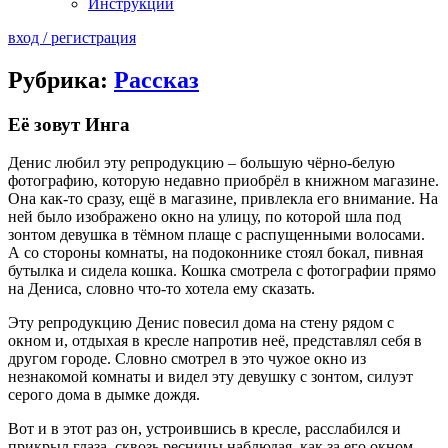
Инструкции
вход / регистрация
Рубрика:
Рассказ
Её зовут Инга
Денис любил эту репродукцию – большую чёрно-белую
фотографию, которую недавно приобрёл в книжном магазине.
Она как-то сразу, ещё в магазине, привлекла его внимание. На
ней было изображено окно на улицу, по которой шла под
зонтом девушка в тёмном плаще с распущенными волосами.
А со стороны комнаты, на подоконнике стоял бокал, пивная
бутылка и сидела кошка. Кошка смотрела с фотографии прямо
на Дениса, словно что-то хотела ему сказать.
Эту репродукцию Денис повесил дома на стену рядом с
окном и, отдыхая в кресле напротив неё, представлял себя в
другом городе. Словно смотрел в это чужое окно из
незнакомой комнаты и видел эту девушку с зонтом, силуэт
серого дома в дымке дождя.
Вот и в этот раз он, устроившись в кресле, расслабился и
прикрыл глаза, сквозь ресницы наблюдая, как за его окном