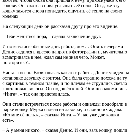
захотел, чтобы снова она пришла к нему, прикоснулась к его
голове. Он захотел снова услышать её голос. Он даже эту
кошку захотел снова погладить, ощутить её тепло на своих
коленях.
На следующий день он рассказал другу про это видение.
– Тебе жениться пора, – сделал заключение друг.
И потянулись обычные дни: работа, дом… Опять вечерами
Денис садился в кресло напротив фотографии и, мучительно
всматриваясь в неё, ждал сам не зная чего. Может,
повторится?..
Настала осень. Возвращаясь как-то с работы, Денис увидел на
остановке девушку с зонтом. Она была странно похожа на ту,
с картины: в тёмном плаще, и по плечам её струились светло-
каштановые волосы. Он подошёл к ней. Они познакомились.
«Инга», – так она представилась.
Они стали встречаться после работы и однажды подобрали в
парке кошку. Мурка сидела на лавочке, и словно их ждала.
«Ко мне её нельзя, – сказала Инга. – У нас уже две кошки
есть».
– А у меня никого, – сказал Денис. И они, взяв кошку, пошли