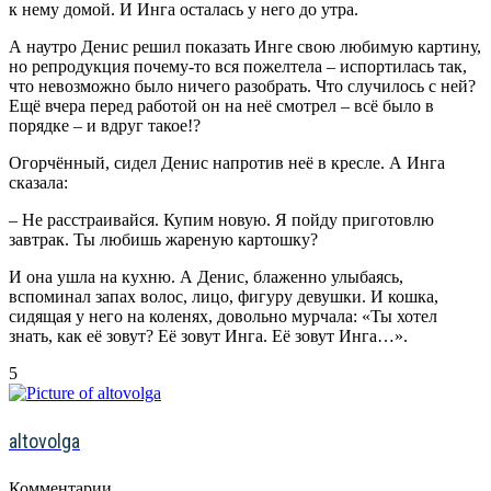
к нему домой. И Инга осталась у него до утра.
А наутро Денис решил показать Инге свою любимую картину,
но репродукция почему-то вся пожелтела – испортилась так,
что невозможно было ничего разобрать. Что случилось с ней?
Ещё вчера перед работой он на неё смотрел – всё было в
порядке – и вдруг такое!?
Огорчённый, сидел Денис напротив неё в кресле. А Инга
сказала:
– Не расстраивайся. Купим новую. Я пойду приготовлю
завтрак. Ты любишь жареную картошку?
И она ушла на кухню. А Денис, блаженно улыбаясь,
вспоминал запах волос, лицо, фигуру девушки. И кошка,
сидящая у него на коленях, довольно мурчала: «Ты хотел
знать, как её зовут? Её зовут Инга. Её зовут Инга…».
5
altovolga
Комментарии