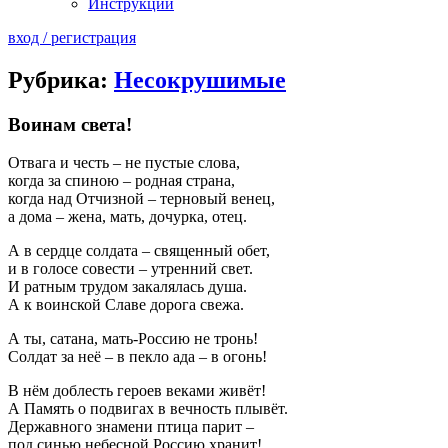
Инструкции
вход / регистрация
Рубрика:
Несокрушимые
Воинам света!
Отвага и честь – не пустые слова,
когда за спиною – родная страна,
когда над Отчизной – терновый венец,
а дома – жена, мать, дочурка, отец.
А в сердце солдата – священный обет,
и в голосе совести – утренний свет.
И ратным трудом закалялась душа.
А к воинской Славе дорога свежа.
А ты, сатана, мать-Россию не тронь!
Солдат за неё – в пекло ада – в огонь!
В нём доблесть героев веками живёт!
А Память о подвигах в вечность плывёт.
Державного знамени птица парит –
под синью небесной Россию хранит!