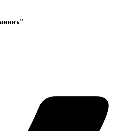
данинъ"